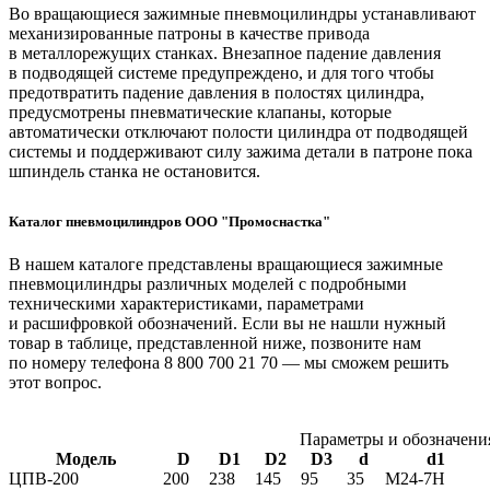
Во вращающиеся зажимные пневмоцилиндры устанавливают
механизированные патроны в качестве привода
в металлорежущих станках. Внезапное падение давления
в подводящей системе предупреждено, и для того чтобы
предотвратить падение давления в полостях цилиндра,
предусмотрены пневматические клапаны, которые
автоматически отключают полости цилиндра от подводящей
системы и поддерживают силу зажима детали в патроне пока
шпиндель станка не остановится.
Каталог пневмоцилиндров ООО "Промоснастка"
В нашем каталоге представлены вращающиеся зажимные
пневмоцилиндры различных моделей с подробными
техническими характеристиками, параметрами
и расшифровкой обозначений. Если вы не нашли нужный
товар в таблице, представленной ниже, позвоните нам
по номеру телефона
8 800 700 21 70
— мы сможем решить
этот вопрос.
Параметры и обозначен
Модель
D
D1
D2
D3
d
d1
ЦПВ-200
200
238
145
95
35
М24-7Н