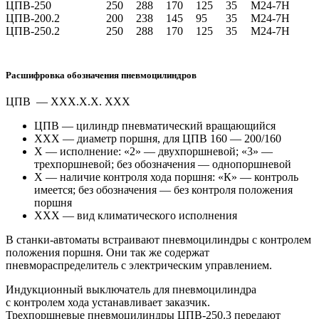
ЦПВ-250
250
288
170
125
35
М24-7Н
ЦПВ-200.2
200
238
145
95
35
М24-7Н
ЦПВ-250.2
250
288
170
125
35
М24-7Н
Расшифровка обозначения пневмоцилиндров
ЦПВ — ХХХ.Х.Х. ХХХ
ЦПВ — цилиндр пневматический вращающийся
ХХХ — диаметр поршня, для ЦПВ 160 — 200/160
Х — исполнение: «2» — двухпоршневой; «3» —
трехпоршневой; без обозначения — однопоршневой
Х — наличие контроля хода поршня: «К» — контроль
имеется; без обозначения — без контроля положения
поршня
ХХХ — вид климатического исполнения
В
станки-автоматы
встраивают пневмоцилиндры с контролем
положения поршня. Они так же содержат
пневмораспределитель с электрическим управлением.
Индукционный выключатель для пневмоцилиндра
с контролем хода устанавливает заказчик.
Трехпоршневые пневмоцилиндры
ЦПВ-250
.3 передают