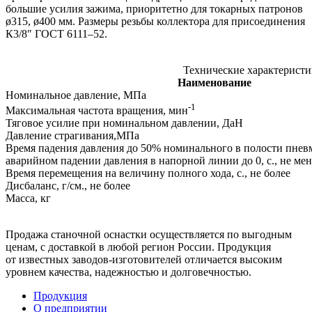
большие усилия зажима, приоритетно для токарных патронов
ø315, ø400 мм. Размеры резьбы коллектора для присоединения
К3/8″
ГОСТ 6111–52.
Технические характерист
Наименование
Номинальное давление, МПа
-1
Максимальная частота вращения, мин
Тяговое усилие при номинальном давлении, ДаН
Давление страгивания,МПа
Время падения давления до 50% номинального в полости пне
аварийном падении давления в напорной линии до 0, с., не мен
Время перемещения на величину полного хода, с., не более
Дисбаланс, г/см., не более
Масса, кг
Продажа станочной оснастки осуществляется по выгодным
ценам, с доставкой в любой регион России. Продукция
от известных
заводов-изготовителей
отличается высоким
уровнем качества, надежностью и долговечностью.
Продукция
О предприятии