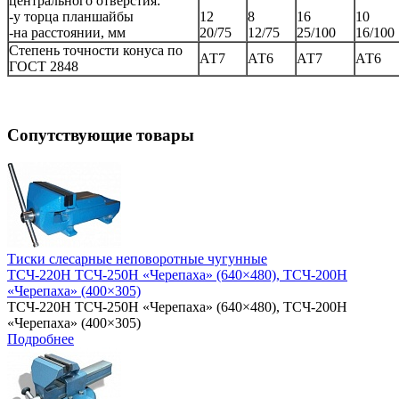
центрального отверстия:
-у торца планшайбы
12
8
16
10
-на расстоянии, мм
20/75
12/75
25/100
16/100
Степень точности конуса по
АТ7
АТ6
АТ7
АТ6
ГОСТ 2848
Сопутствующие товары
Тиски слесарные неповоротные чугунные
ТСЧ-220Н ТСЧ-250Н «Черепаха» (640×480), ТСЧ-200Н
«Черепаха» (400×305)
ТСЧ-220Н
ТСЧ-250Н «Черепаха» (640×480), ТСЧ-200Н
«Черепаха» (400×305)
Подробнее