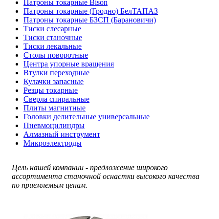
Патроны токарные Bison
Патроны токарные (Гродно) БелТАПАЗ
Патроны токарные БЗСП (Барановичи)
Тиски слесарные
Тиски станочные
Тиски лекальные
Столы поворотные
Центра упорные вращения
Втулки переходные
Кулачки запасные
Резцы токарные
Сверла спиральные
Плиты магнитные
Головки делительные универсальные
Пневмоцилиндры
Алмазный инструмент
Микроэлектроды
Цель нашей компании - предложение широкого
ассортимента станочной оснастки высокого качества
по приемлемым ценам.