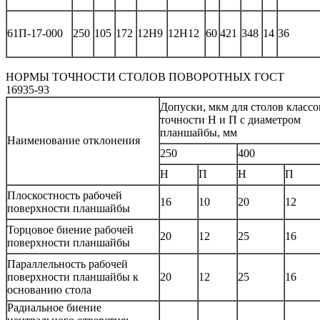
61П-17-000
250
105
172
12Н9
12Н12
60
421
348
14
36
НОРМЫ ТОЧНОСТИ СТОЛОВ ПОВОРОТНЫХ ГОСТ
16935-93
Допуски, мкм для столов классо
точности Н и П с диаметром
планшайбы, мм
Наименование отклонения
250
400
Н
П
Н
П
Плоскостность рабочей
16
10
20
12
поверхности планшайбы
Торцовое биение рабочей
20
12
25
16
поверхности планшайбы
Параллельность рабочей
поверхности планшайбы к
20
12
25
16
основанию стола
Радиальное биение