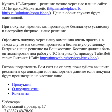
Купить 1С-Битрикс + решение можно через нас или на сайте
1С-Битрикс:Маркетплейс (
http://marketplace.1c-
bitrix.ru/solutions/aspro.ishop/
). Цена в обоих случаях будет
одинаковой.
При покупке через нас мы производим бесплатную установку
и настройку битрикс+ наше решение.
Оформить покупку через нашу компанию очень просто + в
таком случае мы сможем произвести бесплатную установку
Битрикс+наше решение на Ваш хостинг. Хостинг должен быть
оптимизирован под работу с 1С-Битрикс (к, примеру ТаймВеб
тариф Битрикс.1Сайт
http://timeweb.ru/services/bitrix/one/
).
Готовы подготовить Вам счет на оплату, пожалуйста вышлите
реквизиты организации или паспортные данные если покупка
будет произведена на частное лицо.
Продукция
О предприятии
Контакты
Чебоксары
Монтажный проезд, д. 17
+7 (8352) 48-78-90