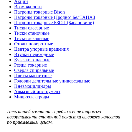
Акции
Возможности
Патроны токарные Bison
Патроны токарные (Гродно) БелТАПАЗ
Патроны токарные БЗСП (Барановичи)
Тиски слесарные
Тиски станочные
Тиски лекальные
Столы поворотные
Центра упорные вращения
Втулки переходные
Кулачки запасные
Резцы токарные
Сверла спиральные
Плиты магнитные
Головки делительные универсальные
Пневмоцилиндры
Алмазный инструмент
Микроэлектроды
Цель нашей компании - предложение широкого
ассортимента станочной оснастки высокого качества
по приемлемым ценам.