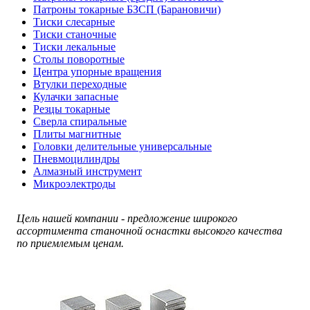
Патроны токарные БЗСП (Барановичи)
Тиски слесарные
Тиски станочные
Тиски лекальные
Столы поворотные
Центра упорные вращения
Втулки переходные
Кулачки запасные
Резцы токарные
Сверла спиральные
Плиты магнитные
Головки делительные универсальные
Пневмоцилиндры
Алмазный инструмент
Микроэлектроды
Цель нашей компании - предложение широкого
ассортимента станочной оснастки высокого качества
по приемлемым ценам.