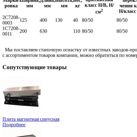
Марки-
Ширина,
Длина,
Высота,
Вес,
перек
класс Н/В, Н/
ровка
мм
мм
мм
кг
чения к
2
Н/класс
см
2С7208-
125
400
130
40
80/50
80/50
0003
1С7208-
200
630
110
80/50
80/50
0011
Мы поставляем станочную оснастку от известных
заводов-пр
с ассортиментом товаров компании, можно обратиться по номе
Сопутствующие товары
Плита магнитная синусная
Подробнее