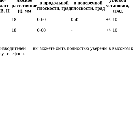
лю-
люсное
угловой
в продольной
в поперечной
ласс
расс-тояние
установки,
плоскости, град
плоскости, град
 В, Н
(t), мм
град
18
0-60
0-45
+/- 10
18
0-60
-
+/- 10
оизводителей
— вы можете быть полностью уверены в высоком к
ру телефона.